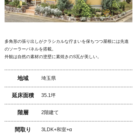
多角形の張り出しがクラシカルな佇まいを保ちつつ屋根には先進
のソーラーパネルを搭載。
外観は自然の素材の塗壁に素焼きのS瓦が美しい。
地域
埼玉県
延床面積
35.1坪
階層
2階建て
間取り
3LDK+和室+α