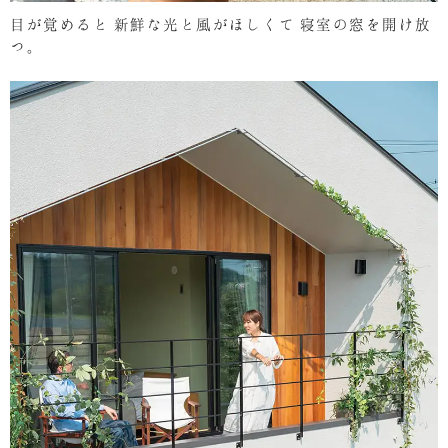
目が覚めると
新鮮な光と風がほしくて
寝室の窓を開け放
つ。