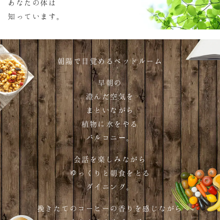
あなたの体は
知っています
。
朝陽で目覚めるベッドルーム
早朝の
澄んだ空気を
まといながら
植物に水をやる
バルコニ
ー
。
会話を楽しみながら
ゆっくりと朝食をとる
ダイニング
。
挽きたてのコーヒーの香りを感じながら