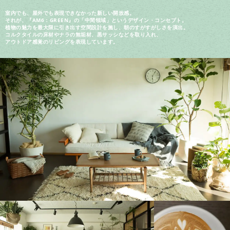
室内でも、屋外でも表現できなかった新しい開放感。
それが、『AM6：GREEN』の「中間領域」というデザイン・コンセプト。
植物の魅力を最大限に引き出す空間設計を施し、朝のすがすがしさを演出。
コルクタイルの床材やナラの無垢材、黒サッシなどを取り入れ、
アウトドア感覚のリビングを表現しています。