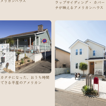
メリカンハウス
ラップサイディング・ カバー
チが映えるアメリカンハウス
埼玉県北足立郡
3LDK
東京都東村山市
5K以上
がカタチになった、おうち時間
喫できる平屋のアメリカン
埼玉県鶴ヶ島市
3LDK